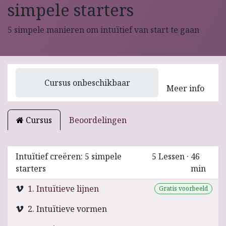
simpele starters
5 simpele manieren om intuïtief van start te gaan
Cursus onbeschikbaar
Meer info
Cursus
Beoordelingen
Intuïtief creëren: 5 simpele
5
Lessen
·
46
starters
min
1. Intuïtieve lijnen
Gratis voorbeeld
2. Intuïtieve vormen