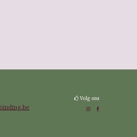
t
Volg ons
binding.be