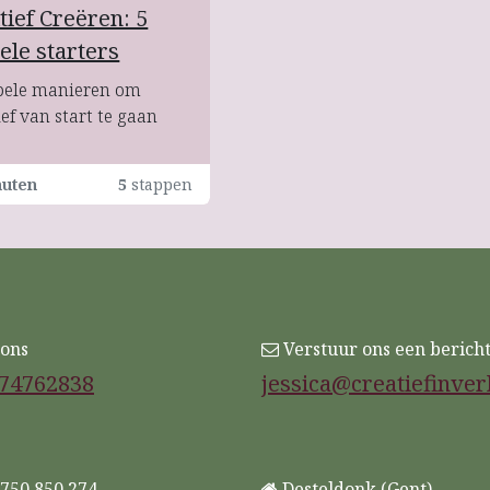
tief Creëren: 5
ele starters
pele manieren om
ief van start te gaan
nuten
5
stappen
 ons
Verstuur ons een berich
74762838
jessica@creatiefinver
750 850 274
Desteldonk (Gent)