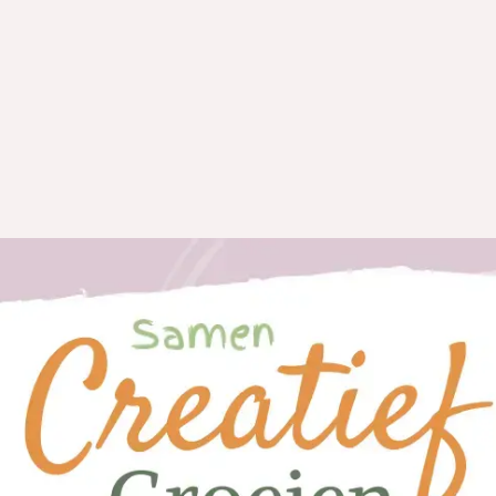
iten
Energetische mandala's
Shop
Over mij