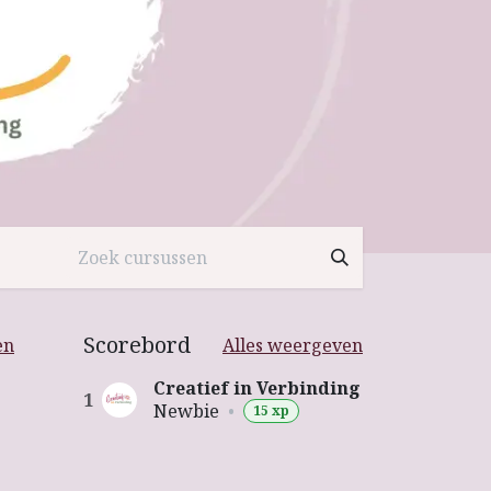
Scorebord
en
Alles weergeven
Creatief in Verbinding
1
Newbie
•
15 xp