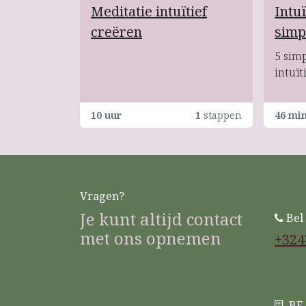
Meditatie intuïtief
Intuï
creëren
simp
5 sim
intuït
10 uur
1
stappen
46 mi
Vragen?
Je kunt altijd contact
Bel
met ons opnemen
+324
BE 