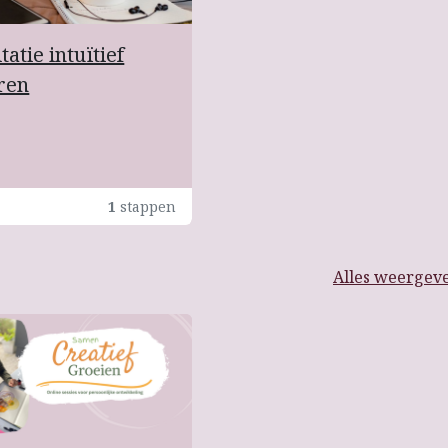
atie intuïtief
ren
1
stappen
Alles weergev