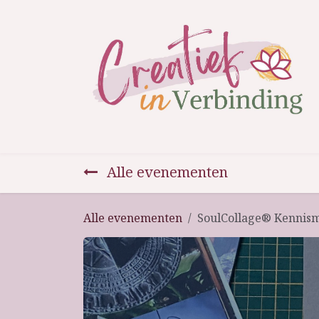
Overslaan naar inhoud
Home
Therapie en coaching
Activite
Alle evenementen
Alle evenementen
SoulCollage® Kennis