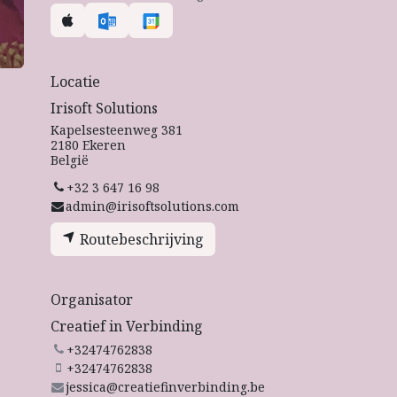
Locatie
Irisoft Solutions
Kapelsesteenweg 381
2180 Ekeren
België
+32 3 647 16 98
admin@irisoftsolutions.com
Routebeschrijving
lgende
Organisator
Creatief in Verbinding
+32474762838
+32474762838
jessica@creatiefinverbinding.be