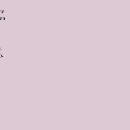
je
 en
n,
s.