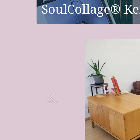
SoulCollage® K
Vorige