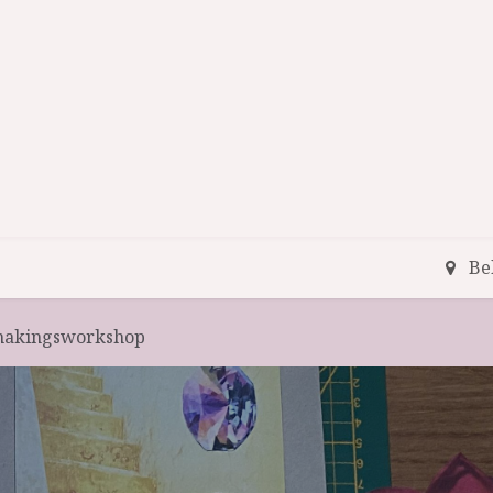
iten
Energetische mandala's
Shop
Over mij
Be
makingsworkshop