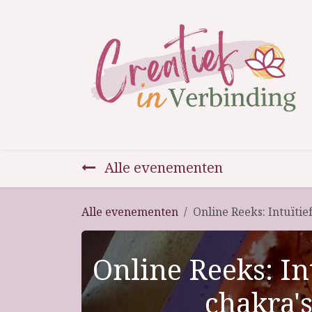
Overslaan naar inhoud
Home
Therapie en coaching
Activite
Alle evenementen
Alle evenementen
Online Reeks: Intuïtie
Online Reeks: In
chakra'