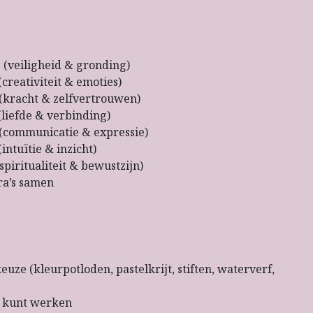
eiligheid & gronding)
eativiteit & emoties)
kracht & zelfvertrouwen)
fde & verbinding)
municatie & expressie)
tuïtie & inzicht)
itualiteit & bewustzijn)
ra’s samen
uze (kleurpotloden, pastelkrijt, stiften, waterverf,
d kunt werken