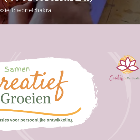
ssie 1: wortelchakra