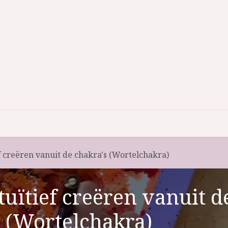
iten
Energetische mandala's
Shop
Over mij
f creëren vanuit de chakra's (Wortelchakra)
tuïtief creëren vanuit d
s (Wortelchakra)