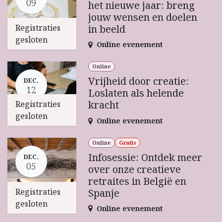
09
het nieuwe jaar: breng
jouw wensen en doelen
Registraties
in beeld
gesloten
Online evenement
Online
Vrijheid door creatie:
DEC.
12
Loslaten als helende
kracht
Registraties
gesloten
Online evenement
Online
Gratis
Infosessie: Ontdek meer
DEC.
05
over onze creatieve
retraites in België en
Registraties
Spanje
gesloten
Online evenement