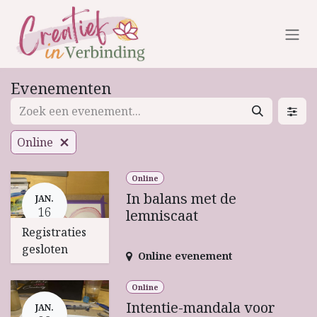
Overslaan naar inhoud
Evenementen
Online
Online
In balans met de
JAN.
16
lemniscaat
Registraties
gesloten
Online evenement
Online
Intentie-mandala voor
JAN.